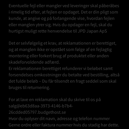
Eventuelle fejl eller mangler ved leveringer skal påberåbes
i rimelig tid efter, at fejlen er opdaget. Det er din pligt som
kunde, at angive og på forlangende vise, hvordan fejlen
eller manglen ytrer sig. Hvis du opdager en fejl, skal du
hurtigst muligt rette henvendelse til JPD Japan ApS
Det er selvfølgelig et krav, at reklamationen er berettiget,
og at manglen ikke er opstået som følge af en fejlagtig
montering eller forkert brug af produktet eller anden
skadeforvoldende adfærd.
Er reklamationen berettiget refunderer vi beløbet samt
forsendelses omkostninger du betalte ved bestilling, altså
det fulde beløb – Du får tilsendt en fragt seddel som skal
bruges til returnering.
For at lave en reklamation skal du skrive til os på
salg@eb63d8aa-3973-4146-b7b4-
26cdded05797.budgethost.se
Hvor du oplyser dit navn, adresse og telefon nummer
Gerne ordre eller faktura nummer hvis du stadig har dette.