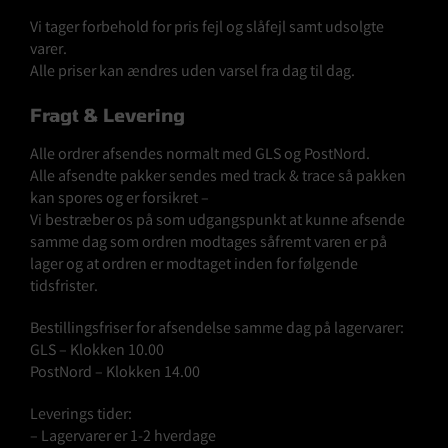
Brugte Dele
Vi tager forbehold for pris fejl og slåfejl samt udsolgte
varer.
Kontakt Os
Alle priser kan ændres uden varsel fra dag til dag.
Fragt & Levering
Alle ordrer afsendes normalt med GLS og PostNord.
Alle afsendte pakker sendes med track & trace så pakken
kan spores og er forsikret –
Vi bestræber os på som udgangspunkt at kunne afsende
samme dag som ordren modtages såfremt varen er på
lager og at ordren er modtaget inden for følgende
tidsfrister.
Bestillingsfriser for afsendelse samme dag på lagervarer:
GLS – Klokken 10.00
PostNord – Klokken 14.00
Leverings tider:
– Lagervarer er 1-2 hverdage