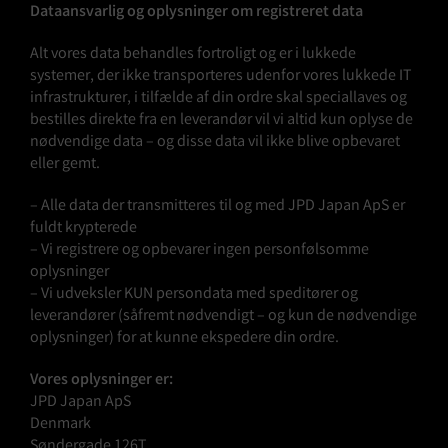
Dataansvarlig og oplysninger om registreret data
Alt vores data behandles fortroligt og er i lukkede
systemer, der ikke transporteres udenfor vores lukkede IT
infrastrukturer, i tilfælde af din ordre skal speciallaves og
bestilles direkte fra en leverandør vil vi altid kun oplyse de
nødvendige data – og disse data vil ikke blive opbevaret
eller gemt.
– Alle data der transmitteres til og med JPD Japan ApS er
fuldt krypterede
– Vi registrere og opbevarer ingen personfølsomme
oplysninger
– Vi udveksler KUN persondata med speditører og
leverandører (såfremt nødvendigt – og kun de nødvendige
oplysninger) for at kunne ekspedere din ordre.
Vores oplysninger er:
JPD Japan ApS
Denmark
Søndergade 126T