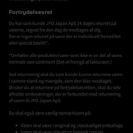
Fortrydelsesret
Du har som kunde JPD Japan ApS 14 dages returret på
varerne, regnet fra den dag de modtages af dig.
Der er ingen returret på varer der er individuelt fremstillet
eller special bestilt*.
*Omfatter alle produkter/varer som ikke er en del af vores
normale vare sortiment (Det vil fremgå af fakturaen.)
Ved returnering skal du som kunde kunne returnere varen
i samme stand og mængde, som den blev modtaget.
Ønsker du at returnere på fortrydelsesretten, skal du selv
afholde omkostninger, der er forbundet med returnering
af varen til JPD Japan ApS.
Du skal også være særlig opmærksom på:
Varen skal være i original og ubeskadiget emballage
Varen skal være ubrugt og fremstå som ny