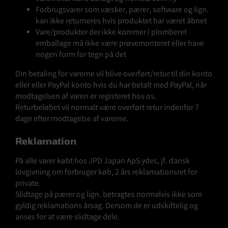
Forbrugsvarer som væsker, pærer, software og lign.
kan ikke returneres hvis produktet har været åbnet
Vare/produkter der ikke kommer i plomberet
emballage må ikke være prøvemonteret eller have
nogen form for tegn på det
Din betaling for varerne vil blive overført/retur til din konto
eller eller PayPal konto hvis du har betalt med PayPal, når
modtagelsen af varen er registeret hos os.
Returbeløbet vil normalt være overført retur indenfor 7
dage efter modtagelse af varerne.
Reklamation
På alle varer købt hos JPD Japan ApS ydes, jf. dansk
lovgivning om forbruger køb, 2 års reklamationsret for
private.
Slidtage på pærer og lign. betragtes normalvis ikke som
gyldig reklamations årsag. Dersom de er udskiftelig og
anses for at være slidtage dele.