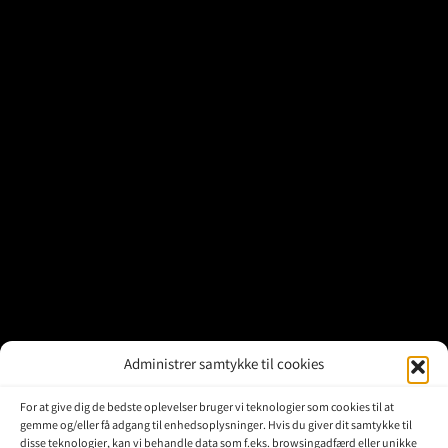
Brugte Dele
Kontakt Os
Administrer samtykke til cookies
For at give dig de bedste oplevelser bruger vi teknologier som cookies til at
gemme og/eller få adgang til enhedsoplysninger. Hvis du giver dit samtykke til
disse teknologier, kan vi behandle data som f.eks. browsingadfærd eller unikke