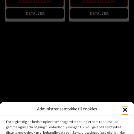
TILFØJ TIL KURV
TILFØJ TIL KURV
Brugte Dele
DETALJER
DETALJER
Kontakt Os
Administrer samtykke til cookies
For at give dig de bedste oplevelser bruger vi teknologier som cookies til at
gemme og/eller få adgang til enhedsoplysninger. Hvis du giver dit samtykke til
disse teknologier, kan vi behandle data som f.eks. browsingadfærd eller unikke