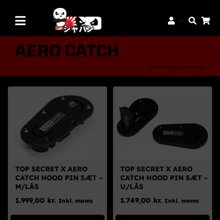
Skip
to
Toggle
content
Navigation
Mærker
AERO CATCH
Aftermarket Dele
Hjem
»
Mærker
»
Aero Catch
Dæk & Fælge
Reservedele
Servicedele
K-Truck Dele
JDM Lifestyle
TOP SECRET X AERO
TOP SECRET X AERO
CATCH HOOD PIN SÆT –
CATCH HOOD PIN SÆT –
Bilpleje
M/LÅS
U/LÅS
1.999,00
kr.
1.749,00
kr.
Inkl. moms
Inkl. moms
Tilbud