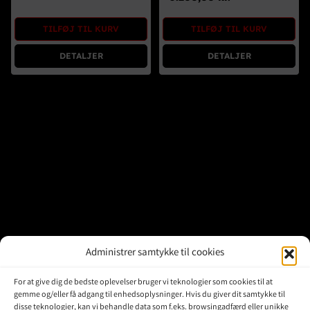
Brugte Dele
TILFØJ TIL KURV
TILFØJ TIL KURV
Kontakt Os
DETALJER
DETALJER
Administrer samtykke til cookies
For at give dig de bedste oplevelser bruger vi teknologier som cookies til at
gemme og/eller få adgang til enhedsoplysninger. Hvis du giver dit samtykke til
disse teknologier, kan vi behandle data som f.eks. browsingadfærd eller unikke