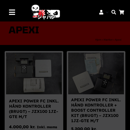
Skip
to
Toggle
content
Navigation
Mærker
APEXI
Aftermarket Dele
Hjem
»
Mærker
»
Apexi
Dæk & Fælge
Reservedele
Servicedele
K-Truck Dele
JDM Lifestyle
APEXI POWER FC INKL.
APEXI POWER FC INKL.
HÅND KONTROLLER +
HÅND KONTROLLER
Bilpleje
BOOST CONTROLLER
(BRUGT) – JZX100 1JZ-
KIT (BRUGT) – JZX100
GTE M/T
Tilbud
1JZ-GTE M/T
4.000,00
kr.
Inkl. moms
5.200,00
kr.