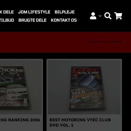
K DELE
JDM LIFESTYLE
BILPLEJE
TILBUD
BRUGTE DELE
KONTAKT OS
Hjem
»
Mærker
»
Best Motoring
ING RANKING 2006
BEST MOTORING VTEC CLUB
DVD VOL. 1