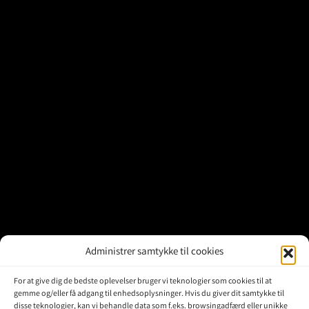
Brugte Dele
Kontakt Os
Administrer samtykke til cookies
For at give dig de bedste oplevelser bruger vi teknologier som cookies til at
gemme og/eller få adgang til enhedsoplysninger. Hvis du giver dit samtykke til
disse teknologier, kan vi behandle data som f.eks. browsingadfærd eller unikke