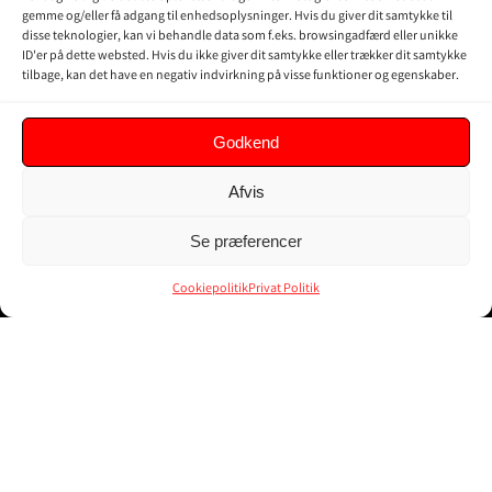
gemme og/eller få adgang til enhedsoplysninger. Hvis du giver dit samtykke til
disse teknologier, kan vi behandle data som f.eks. browsingadfærd eller unikke
ID'er på dette websted. Hvis du ikke giver dit samtykke eller trækker dit samtykke
tilbage, kan det have en negativ indvirkning på visse funktioner og egenskaber.
JPD JAPAN
OVERBLIK
DENMARK
Godkend
Online shop
Vores Mærker
Kontakt Os
Afvis
Om JPD Japan Denmark
Handelsbetingelser
Se præferencer
Privat Politik
Cookiepolitik
Privat Politik
KUNDER
Min Konto
Kurv
Ordrer
Glemt adgangskode
Cookiepolitik (EU)