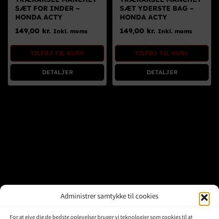
Brugte Dele
SÆT FOR INDER –
SÆT YDERSTE BAG –
HONDA ACTY
HONDA ACTY
Kontakt Os
149,00
kr.
149,00
kr.
Inkl. moms
Inkl. moms
TILFØJ TIL KURV
TILFØJ TIL KURV
DETALJER
DETALJER
Administrer samtykke til cookies
For at give dig de bedste oplevelser bruger vi teknologier som cookies til at