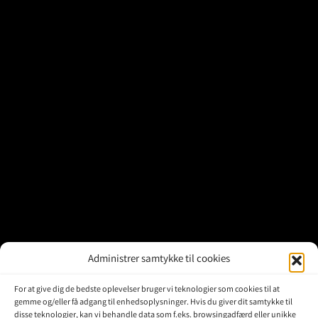
Brugte Dele
Kontakt Os
Administrer samtykke til cookies
For at give dig de bedste oplevelser bruger vi teknologier som cookies til at
gemme og/eller få adgang til enhedsoplysninger. Hvis du giver dit samtykke til
disse teknologier, kan vi behandle data som f.eks. browsingadfærd eller unikke