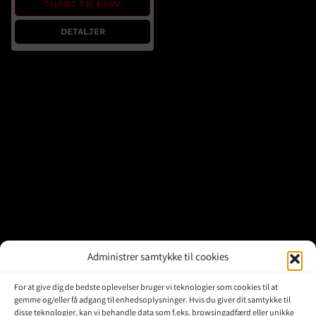
TILFØJ TIL KURV
Brugte Dele
DETALJER
Kontakt Os
Administrer samtykke til cookies
For at give dig de bedste oplevelser bruger vi teknologier som cookies til at
gemme og/eller få adgang til enhedsoplysninger. Hvis du giver dit samtykke til
disse teknologier, kan vi behandle data som f.eks. browsingadfærd eller unikke