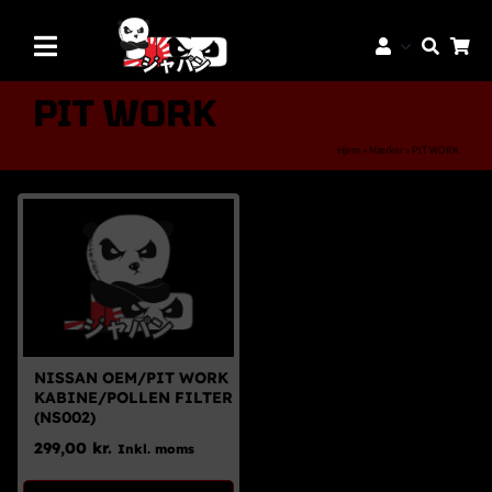
Skip
to
Toggle
content
Navigation
Mærker
PIT WORK
Aftermarket Dele
Hjem
»
Mærker
»
PIT WORK
Dæk & Fælge
Reservedele
Servicedele
K-Truck Dele
JDM Lifestyle
NISSAN OEM/PIT WORK
KABINE/POLLEN FILTER
Bilpleje
(NS002)
299,00
kr.
Inkl. moms
Tilbud