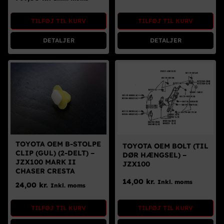
Brugte Dele
TILFØJ TIL KURV
TILFØJ TIL KURV
Kontakt Os
DETALJER
DETALJER
TOYOTA OEM B-STOLPE
TOYOTA OEM BOLT (TIL
CLIP (GUL) (2-DELT) –
DØR HÆNGSEL) –
JZX100 MARK II
JZX100
CHASER CRESTA
14,00
kr.
Inkl. moms
24,00
kr.
Inkl. moms
TILFØJ TIL KURV
TILFØJ TIL KURV