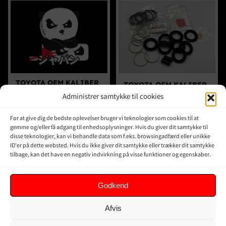
TOYOTA OEM KALIBER
TOYOTA OEM KALIBER
REP. KIT BAG – JZX100
REP. KIT FOR – JZA80
Administrer samtykke til cookies
CHASER MARK II
SUPRA RZ (17″)
CRESTA TOURER V
For at give dig de bedste oplevelser bruger vi teknologier som cookies til at
399,00
kr.
Inkl. moms
399,00
kr.
Inkl. moms
gemme og/eller få adgang til enhedsoplysninger. Hvis du giver dit samtykke til
disse teknologier, kan vi behandle data som f.eks. browsingadfærd eller unikke
ID'er på dette websted. Hvis du ikke giver dit samtykke eller trækker dit samtykke
TILFØJ TIL KURV
TILFØJ TIL KURV
tilbage, kan det have en negativ indvirkning på visse funktioner og egenskaber.
DETALJER
DETALJER
Godkend
Afvis