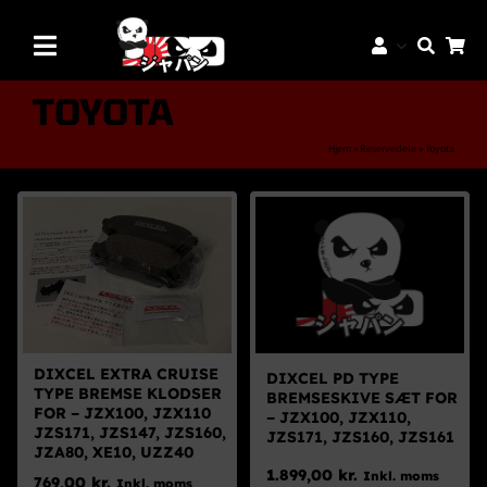
Skip
to
Toggle
content
Navigation
Mærker
TOYOTA
Aftermarket Dele
Hjem
»
Reservedele
»
Toyota
Dæk & Fælge
Reservedele
Servicedele
K-Truck Dele
JDM Lifestyle
DIXCEL EXTRA CRUISE
DIXCEL PD TYPE
TYPE BREMSE KLODSER
BREMSESKIVE SÆT FOR
Bilpleje
FOR – JZX100, JZX110
– JZX100, JZX110,
JZS171, JZS147, JZS160,
JZS171, JZS160, JZS161
Tilbud
JZA80, XE10, UZZ40
1.899,00
kr.
Inkl. moms
769,00
kr.
Inkl. moms