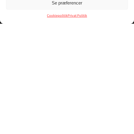
Se præferencer
Cookiepolitik
Privat Politik
TOYOTA OEM KOMPLET
TOYOTA OEM OVAL TYPE
MOTORPAKNINGS SÆT –
GENERATOR STIK HUS
2JZ-GTE SUPRA ARISTO
99,00
kr.
Inkl. moms
4.999,00
kr.
Inkl. moms
TILFØJ TIL KURV
TILFØJ TIL KURV
DETALJER
DETALJER
TOYOTA OEM PLATE,
TOYOTA OEM