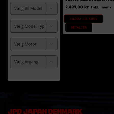
2.499,00
kr.
Inkl. moms

TILFØJ TIL KURV

DETALJER


JPD JAPAN DENMARK