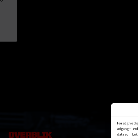
For at give d
adgang til en
OVERBLIK
data som f.ek