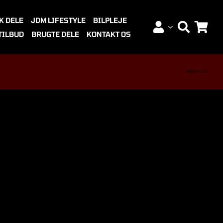
K DELE
JDM LIFESTYLE
BILPLEJE
TILBUD
BRUGTE DELE
KONTAKT OS
Hjem
»
323