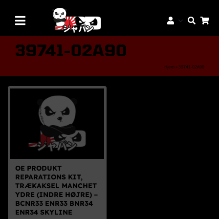
Skip
to
Toggle
content
Navigation
Mærker
39741-02A90
Aftermarket Dele
Hjem
»
39741-02A90
Dæk & Fælge
Reservedele
Servicedele
K-Truck Dele
JDM Lifestyle
OE PRODUKT
REPARATIONS KIT,
Bilpleje
TRÆKAKSEL MANCHET
YDRE (INDRE HØJRE) –
Tilbud
BCNR33 ENR33 BNR34
ENR34 SKYLINE