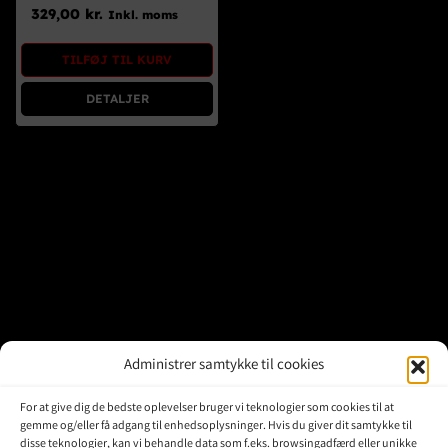
Brugte Dele
329,00
kr.
Inkl. moms
Kontakt Os
TILFØJ TIL KURV
DETALJER
Administrer samtykke til cookies
For at give dig de bedste oplevelser bruger vi teknologier som cookies til at
gemme og/eller få adgang til enhedsoplysninger. Hvis du giver dit samtykke til
disse teknologier, kan vi behandle data som f.eks. browsingadfærd eller unikke