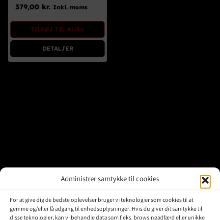
Brugte Dele
379,00
kr.
Inkl. moms
Kontakt Os
TILFØJ TIL KURV
DETALJER
Administrer samtykke til cookies
For at give dig de bedste oplevelser bruger vi teknologier som cookies til at
gemme og/eller få adgang til enhedsoplysninger. Hvis du giver dit samtykke til
disse teknologier, kan vi behandle data som f.eks. browsingadfærd eller unikke