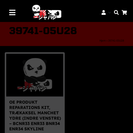
Skip
to
Toggle
content
Navigation
Mærker
39741-05U28
Aftermarket Dele
Hjem
»
39741-05U28
Dæk & Fælge
Reservedele
Servicedele
K-Truck Dele
JDM Lifestyle
OE PRODUKT
REPARATIONS KIT,
Bilpleje
TRÆKAKSEL MANCHET
YDRE (INDRE VENSTRE)
Tilbud
– BCNR33 ENR33 BNR34
ENR34 SKYLINE