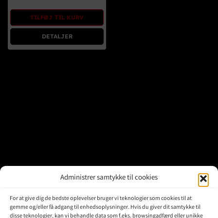
Brugte Dele
TILFØJ TIL KURV
Kontakt Os
DETALJER
Administrer samtykke til cookies
For at give dig de bedste oplevelser bruger vi teknologier som cookies til at
gemme og/eller få adgang til enhedsoplysninger. Hvis du giver dit samtykke til
disse teknologier, kan vi behandle data som f.eks. browsingadfærd eller unikke