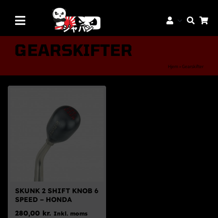
Skip
to
Toggle
content
Navigation
Mærker
GEARSKIFTER
Aftermarket Dele
Hjem
»
Gearskifter
Dæk & Fælge
Reservedele
Servicedele
K-Truck Dele
JDM Lifestyle
Bilpleje
SKUNK 2 SHIFT KNOB 6
SPEED – HONDA
Tilbud
280,00
kr.
Inkl. moms