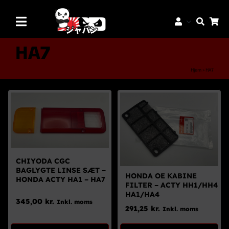
Skip
to
Toggle
content
Navigation
Mærker
HA7
Aftermarket Dele
Hjem
»
HA7
Dæk & Fælge
Reservedele
Servicedele
K-Truck Dele
CHIYODA CGC
JDM Lifestyle
BAGLYGTE LINSE SÆT –
HONDA OE KABINE
HONDA ACTY HA1 – HA7
FILTER – ACTY HH1/HH4
Bilpleje
HA1/HA4
345,00
kr.
Inkl. moms
291,25
kr.
Inkl. moms
Tilbud