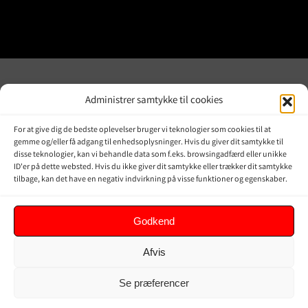
Administrer samtykke til cookies
JPD JAPAN
OVERBLIK
For at give dig de bedste oplevelser bruger vi teknologier som cookies til at
DENMARK
gemme og/eller få adgang til enhedsoplysninger. Hvis du giver dit samtykke til
Online shop
disse teknologier, kan vi behandle data som f.eks. browsingadfærd eller unikke
Vores Mærker
Kontakt Os
ID'er på dette websted. Hvis du ikke giver dit samtykke eller trækker dit samtykke
tilbage, kan det have en negativ indvirkning på visse funktioner og egenskaber.
Om JPD Japan Denmark
Handelsbetingelser
Privat Politik
Godkend
Afvis
KUNDER
Se præferencer
Min Konto
Kurv