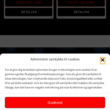
TILFØJ TIL KURV
TILFØJ TIL KURV
DETALJER
DETALJER
JPD JAPAN
OVERBLIK
Administrer samtykke til cookies
DENMARK
Online shop
For at give dig de bedste oplevelser bruger vi teknologier som cookies til at
Vores Mærker
Kontakt Os
gemme og/eller få adgang til enhedsoplysninger. Hvis du giver dit samtykke til
Om JPD Japan Denmark
disse teknologier, kan vi behandle data som f.eks. browsingadfærd eller unikke
ID'er på dette websted. Hvis du ikke giver dit samtykke eller trækker dit samtykke
Handelsbetingelser
tilbage, kan det have en negativ indvirkning på visse funktioner og egenskaber.
Privat Politik
Godkend
KUNDER