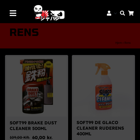
Skip
to
Toggle
content
Navigation
Mærker
RENS
Aftermarket Dele
Hjem
»
Rens
Dæk & Fælge
Reservedele
Servicedele
K-Truck Dele
JDM Lifestyle
Bilpleje
SOFT99 DE GLACO
SOFT99 BRAKE DUST
CLEANER RUDERENS
CLEANER 500ML
Tilbud
400ML
60,00
kr.
109,00
KR.