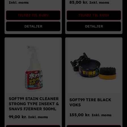
Den
Den
Brugte Dele
85,00
kr.
Inkl. moms
Inkl. moms
oprindelige
aktuelle
pris
pris
Kontakt Os
TILFØJ TIL KURV
TILFØJ TIL KURV
var:
er:
109,00 kr..
60,00 kr..
DETALJER
DETALJER
SOFT99 STAIN CLEANER
SOFT99 TIRE BLACK
STRONG TYPE INSEKT &
VOKS
SNAVS FJERNER 500ML
155,00
kr.
Inkl. moms
99,00
kr.
Inkl. moms