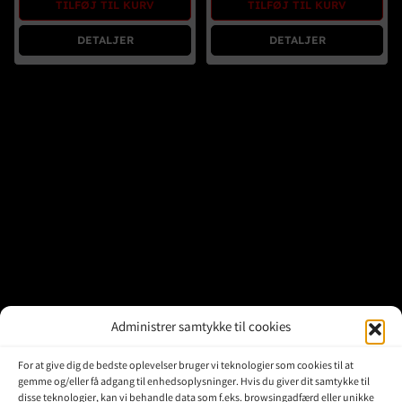
TILFØJ TIL KURV
TILFØJ TIL KURV
Brugte Dele
DETALJER
DETALJER
Kontakt Os
Administrer samtykke til cookies
For at give dig de bedste oplevelser bruger vi teknologier som cookies til at
gemme og/eller få adgang til enhedsoplysninger. Hvis du giver dit samtykke til
disse teknologier, kan vi behandle data som f.eks. browsingadfærd eller unikke