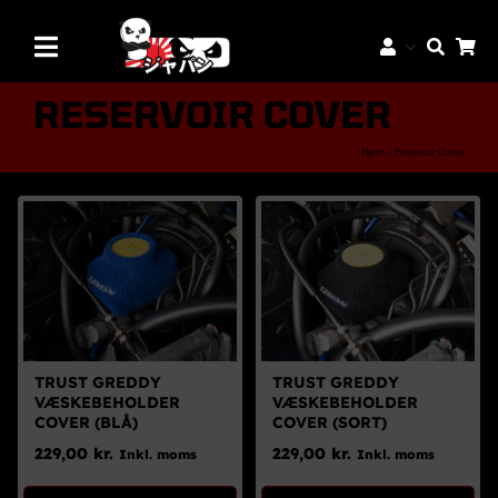
Skip
to
Toggle
content
Navigation
Mærker
RESERVOIR COVER
Aftermarket Dele
Hjem
»
Reservoir Cover
Dæk & Fælge
Reservedele
Servicedele
K-Truck Dele
JDM Lifestyle
TRUST GREDDY
TRUST GREDDY
VÆSKEBEHOLDER
VÆSKEBEHOLDER
Bilpleje
COVER (BLÅ)
COVER (SORT)
229,00
kr.
229,00
kr.
Inkl. moms
Inkl. moms
Tilbud