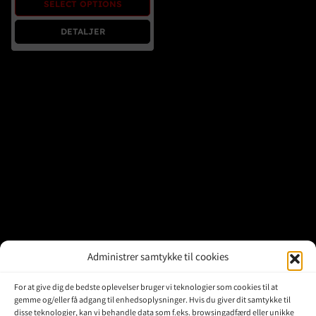
SELECT OPTIONS
Brugte Dele
DETALJER
Kontakt Os
Administrer samtykke til cookies
For at give dig de bedste oplevelser bruger vi teknologier som cookies til at
gemme og/eller få adgang til enhedsoplysninger. Hvis du giver dit samtykke til
disse teknologier, kan vi behandle data som f.eks. browsingadfærd eller unikke