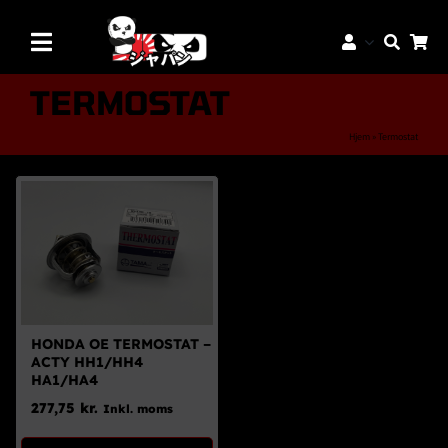
Skip
to
Toggle
content
Navigation
Mærker
TERMOSTAT
Aftermarket Dele
Hjem
»
Termostat
Dæk & Fælge
Reservedele
Servicedele
K-Truck Dele
JDM Lifestyle
HONDA OE TERMOSTAT –
ACTY HH1/HH4
Bilpleje
HA1/HA4
277,75
kr.
Inkl. moms
Tilbud