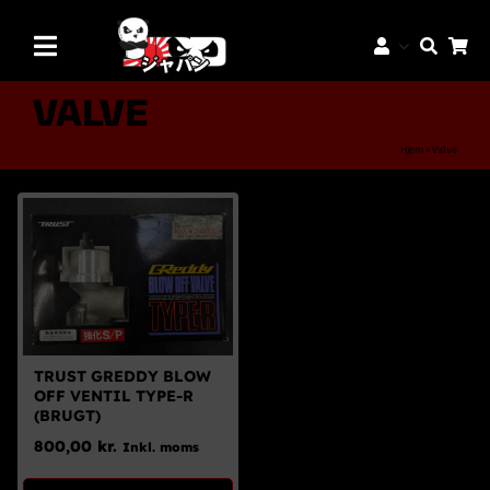
Skip
to
Toggle
content
Navigation
Mærker
VALVE
Aftermarket Dele
Hjem
»
Valve
Dæk & Fælge
Reservedele
Servicedele
K-Truck Dele
JDM Lifestyle
TRUST GREDDY BLOW
OFF VENTIL TYPE-R
Bilpleje
(BRUGT)
800,00
kr.
Inkl. moms
Tilbud