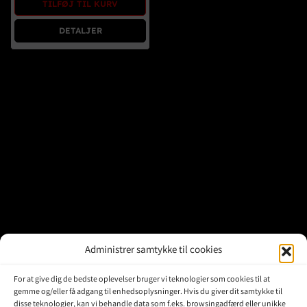
TILFØJ TIL KURV
Brugte Dele
DETALJER
Kontakt Os
Administrer samtykke til cookies
For at give dig de bedste oplevelser bruger vi teknologier som cookies til at
gemme og/eller få adgang til enhedsoplysninger. Hvis du giver dit samtykke til
disse teknologier, kan vi behandle data som f.eks. browsingadfærd eller unikke