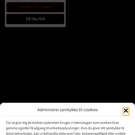
Brugte Dele
TILFØJ TIL KURV
Kontakt Os
DETALJER
Administrer samtykke til cookies
For at give dig de bedste oplevelser bruger vi teknologier som cookies til at
gemme og/eller få adgang til enhedsoplysninger. Hvis du giver dit samtykke til
disse teknologier, kan vi behandle data som f.eks. browsingadfærd eller unikke