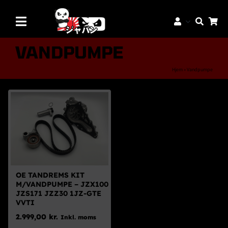
Skip
to
Toggle
content
Navigation
Mærker
VANDPUMPE
Aftermarket Dele
Hjem
»
Vandpumpe
Dæk & Fælge
Reservedele
Servicedele
K-Truck Dele
JDM Lifestyle
OE TANDREMS KIT
M/VANDPUMPE – JZX100
Bilpleje
JZS171 JZZ30 1JZ-GTE
VVTI
Tilbud
2.999,00
kr.
Inkl. moms