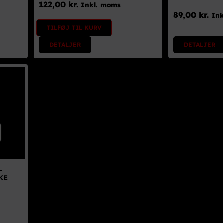
122,00
kr.
Inkl. moms
89,00
kr.
In
TILFØJ TIL KURV
DETALJER
DETALJER
L
KE