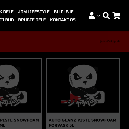
K DELE
JDM LIFESTYLE
BILPLEJE
TILBUD
BRUGTE DELE
KONTAKT OS
Hjem
»
Vaskepude
 PISTE SNOWFOAM
AUTO GLANZ PISTE SNOWFOAM
0ML
FORVASK 5L