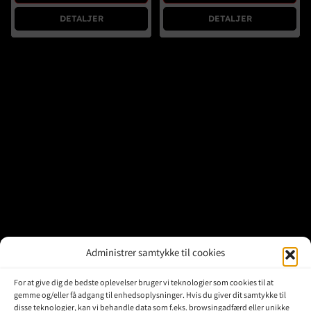
Brugte Dele
DETALJER
DETALJER
Kontakt Os
Administrer samtykke til cookies
For at give dig de bedste oplevelser bruger vi teknologier som cookies til at
gemme og/eller få adgang til enhedsoplysninger. Hvis du giver dit samtykke til
disse teknologier, kan vi behandle data som f.eks. browsingadfærd eller unikke