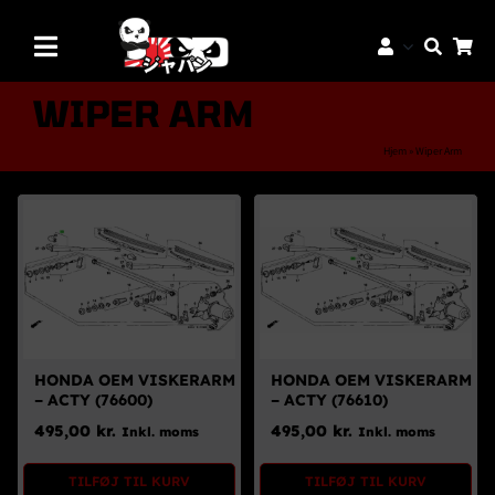
Skip
to
Toggle
content
Navigation
Mærker
WIPER ARM
Aftermarket Dele
Hjem
»
Wiper Arm
Dæk & Fælge
Reservedele
Servicedele
K-Truck Dele
JDM Lifestyle
HONDA OEM VISKERARM
HONDA OEM VISKERARM
– ACTY (76600)
– ACTY (76610)
Bilpleje
495,00
kr.
495,00
kr.
Inkl. moms
Inkl. moms
Tilbud
TILFØJ TIL KURV
TILFØJ TIL KURV