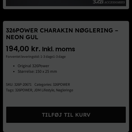
Brugte Dele
Kontakt Os
326POWER CHARAKIN NØGLERING –
NEON GUL
194,00
kr.
Inkl. moms
Forventet leveringstid: 1-3 dage1-3 dage
Original 326Power
Størrelse: 150 x 25 mm
SKU:
326P-20671
Categories:
326POWER
Tags:
326POWER
,
JDM Lifestyle
,
Nøgleringe
326Power
Charakin
TILFØJ TIL KURV
Nøglering
-
Neon