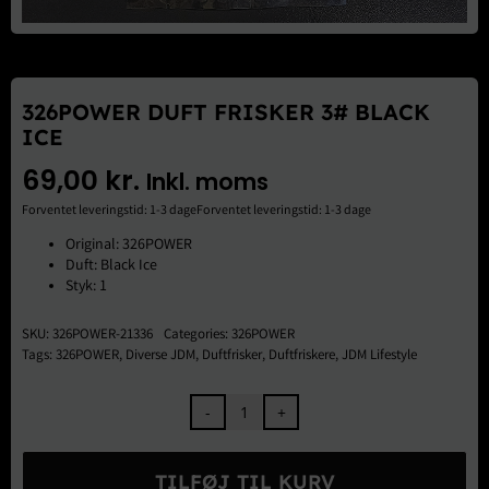
Brugte Dele
Kontakt Os
326POWER DUFT FRISKER 3# BLACK
ICE
69,00
kr.
Inkl. moms
Forventet leveringstid: 1-3 dageForventet leveringstid: 1-3 dage
Original: 326POWER
Duft: Black Ice
Styk: 1
SKU:
326POWER-21336
Categories:
326POWER
Tags:
326POWER
,
Diverse JDM
,
Duftfrisker
,
Duftfriskere
,
JDM Lifestyle
326POWER
Duft
Frisker
TILFØJ TIL KURV