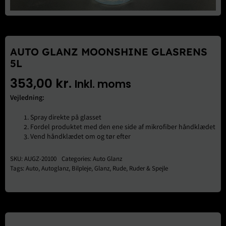
Brugte Dele
Kontakt Os
AUTO GLANZ MOONSHINE GLASRENS
5L
353,00
kr.
Inkl. moms
Vejledning:
Spray direkte på glasset
Fordel produktet med den ene side af mikrofiber håndklædet
Vend håndklædet om og tør efter
SKU:
AUGZ-20100
Categories:
Auto Glanz
Tags:
Auto
,
Autoglanz
,
Bilpleje
,
Glanz
,
Rude
,
Ruder & Spejle