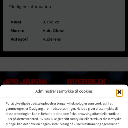
Yderligere information
Vægt
0,750 kg
Mærke
Auto Glanz
Kategori
Ruderens
JPD JAPAN
OVERBLIK
DENMARK
Administrer samtykke til cookies
Online shop
Vores Mærker
Kontakt Os
For at give dig de bedste oplevelser bruger vi teknologier som cookies til at
Om JPD Japan Denmark
gemme og/eller få adgang til enhedsoplysninger. Hvis du giver dit samtykke til
Handelsbetingelser
disse teknologier, kan vi behandle data som f.eks. browsingadfærd eller unikke
ID'er på dette websted. Hvis du ikke giver dit samtykke eller trækker dit samtykke
Privat Politik
tilbage, kan det have en negativ indvirkning på visse funktioner og egenskaber.