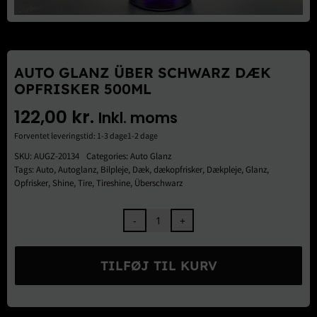
Brugte Dele
Kontakt Os
AUTO GLANZ ÜBER SCHWARZ DÆK
OPFRISKER 500ML
122,00
kr.
Inkl. moms
Forventet leveringstid: 1-3 dage1-2 dage
SKU:
AUGZ-20134
Categories:
Auto Glanz
Tags:
Auto
,
Autoglanz
,
Bilpleje
,
Dæk
,
dækopfrisker
,
Dækpleje
,
Glanz
,
Opfrisker
,
Shine
,
Tire
,
Tireshine
,
Überschwarz
Auto
Glanz
Über
TILFØJ TIL KURV
Schwarz
Dæk
Opfrisker