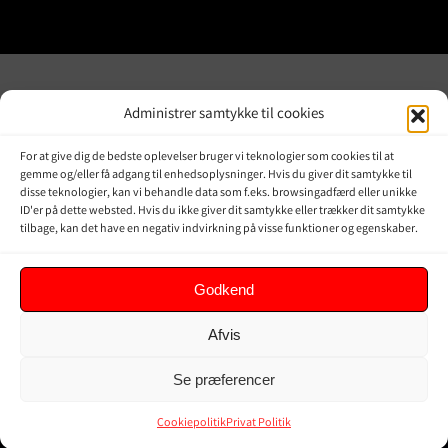
Administrer samtykke til cookies
JPD JAPAN
OVERBLIK
For at give dig de bedste oplevelser bruger vi teknologier som cookies til at
DENMARK
gemme og/eller få adgang til enhedsoplysninger. Hvis du giver dit samtykke til
Online shop
disse teknologier, kan vi behandle data som f.eks. browsingadfærd eller unikke
Vores Mærker
Kontakt Os
ID'er på dette websted. Hvis du ikke giver dit samtykke eller trækker dit samtykke
tilbage, kan det have en negativ indvirkning på visse funktioner og egenskaber.
Om JPD Japan Denmark
Handelsbetingelser
Privat Politik
Godkend
Afvis
KUNDER
Se præferencer
Min Konto
Kurv
Cookiepolitik
Privat Politik
Ordrer