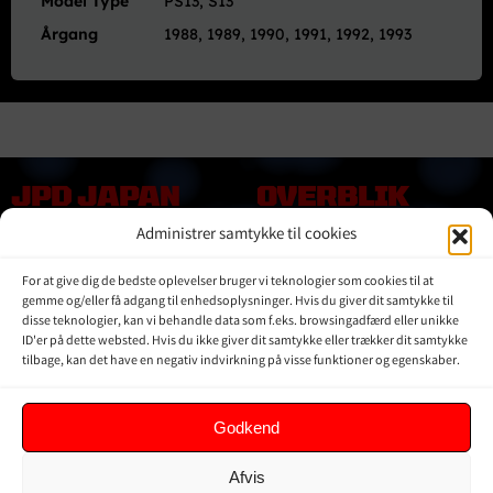
Model Type
PS13, S13
Årgang
1988, 1989, 1990, 1991, 1992, 1993
JPD JAPAN
OVERBLIK
DENMARK
Administrer samtykke til cookies
Online shop
Vores Mærker
Kontakt Os
For at give dig de bedste oplevelser bruger vi teknologier som cookies til at
Om JPD Japan Denmark
gemme og/eller få adgang til enhedsoplysninger. Hvis du giver dit samtykke til
Handelsbetingelser
disse teknologier, kan vi behandle data som f.eks. browsingadfærd eller unikke
ID'er på dette websted. Hvis du ikke giver dit samtykke eller trækker dit samtykke
Privat Politik
tilbage, kan det have en negativ indvirkning på visse funktioner og egenskaber.
KUNDER
Godkend
Min Konto
Afvis