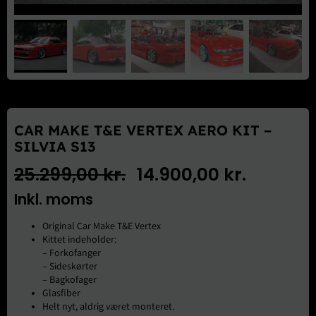
Brugte Dele
Kontakt Os
CAR MAKE T&E VERTEX AERO KIT –
SILVIA S13
25.299,00
kr.
14.900,00
kr.
Den
Den
Inkl. moms
oprindelige
aktuelle
Original Car Make T&E Vertex
Kittet indeholder:
pris
pris
– Forkofanger
– Sideskørter
var:
er:
– Bagkofager
Glasfiber
25.299,00 kr..
14.900,00 kr..
Helt nyt, aldrig været monteret.