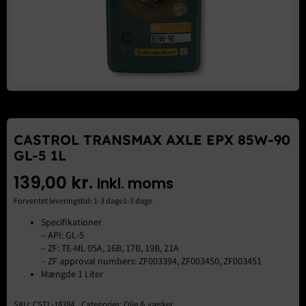
Brugte Dele
Kontakt Os
CASTROL TRANSMAX AXLE EPX 85W-90
GL-5 1L
139,00
kr.
Inkl. moms
Forventet leveringstid: 1-3 dage1-3 dage
Specifikationer
– API: GL-5
– ZF: TE-ML 05A, 16B, 17B, 19B, 21A
– ZF approval numbers: ZF003394, ZF003450, ZF003451
Mængde 1 Liter
SKU:
CSTL-18384
Categories:
Olie & væsker