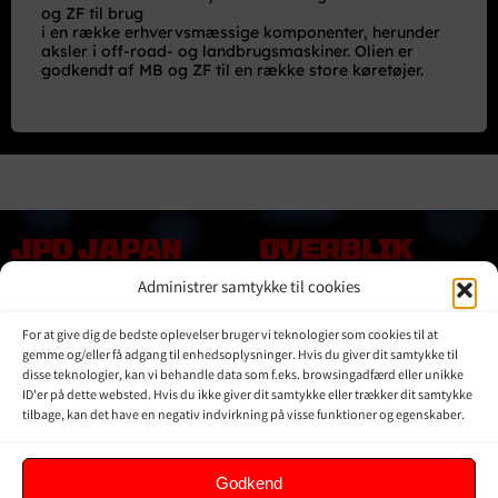
og ZF til brug
i en række erhvervsmæssige komponenter, herunder
aksler i off-road- og landbrugsmaskiner. Olien er
godkendt af MB og ZF til en række store køretøjer.
JPD JAPAN
OVERBLIK
DENMARK
Administrer samtykke til cookies
Online shop
Vores Mærker
Kontakt Os
For at give dig de bedste oplevelser bruger vi teknologier som cookies til at
Om JPD Japan Denmark
gemme og/eller få adgang til enhedsoplysninger. Hvis du giver dit samtykke til
Handelsbetingelser
disse teknologier, kan vi behandle data som f.eks. browsingadfærd eller unikke
ID'er på dette websted. Hvis du ikke giver dit samtykke eller trækker dit samtykke
Privat Politik
tilbage, kan det have en negativ indvirkning på visse funktioner og egenskaber.
KUNDER
Godkend