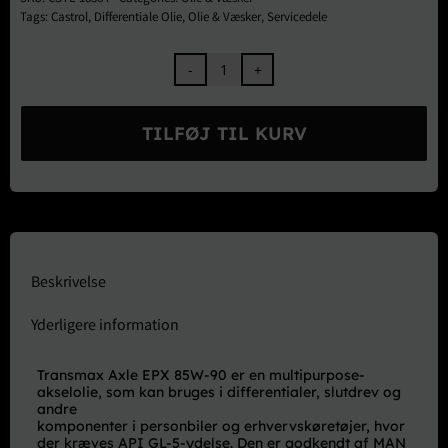
Tags:
Castrol
,
Differentiale Olie
,
Olie & Væsker
,
Servicedele
Castrol
Transmax
Axle
TILFØJ TIL KURV
EPX
85W-
90
GL-
5
1L
antal
Beskrivelse
Yderligere information
Transmax Axle EPX 85W-90 er en multipurpose-
akselolie, som kan bruges i differentialer, slutdrev og
andre
komponenter i personbiler og erhvervskøretøjer, hvor
der kræves API GL-5-ydelse. Den er godkendt af MAN