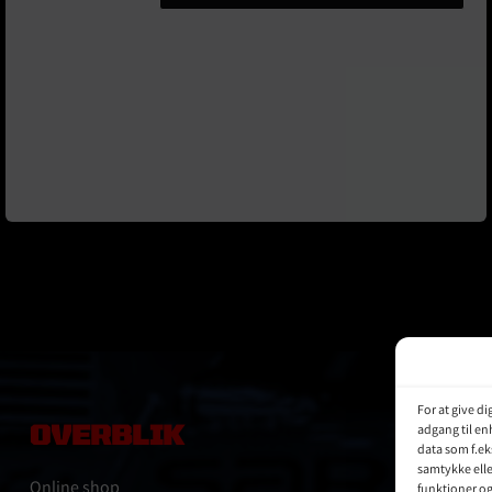
Guardz
Dirt
Lock
antal
For at give d
OVERBLIK
adgang til en
data som f.ek
samtykke elle
Online shop
funktioner o