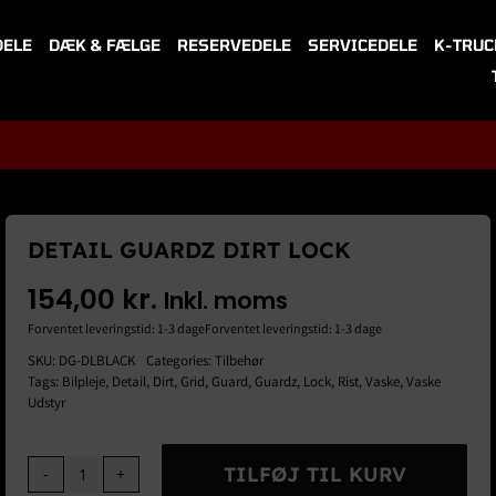
DELE
DÆK & FÆLGE
RESERVEDELE
SERVICEDELE
K-TRUC
DETAIL GUARDZ DIRT LOCK
154,00
kr.
Inkl. moms
Forventet leveringstid: 1-3 dageForventet leveringstid: 1-3 dage
SKU:
DG-DLBLACK
Categories:
Tilbehør
Tags:
Bilpleje
,
Detail
,
Dirt
,
Grid
,
Guard
,
Guardz
,
Lock
,
Rist
,
Vaske
,
Vaske
Udstyr
TILFØJ TIL KURV
Detail