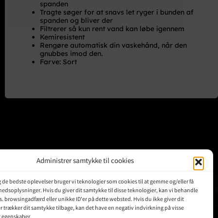
spanden
Tragte søger for at snavs let ryger i bunden af
spanden og bliver der
Filtrerer så kun rent vand kan løbe igennem
Kemiresistent
Rengøre automatisk din vaskehånd, når den
gnubbes imod den.
Farve: Sort
Administrer samtykke til cookies
ig de bedste oplevelser bruger vi teknologier som cookies til at gemme og/eller få
KUNDER
hedsoplysninger. Hvis du giver dit samtykke til disse teknologier, kan vi behandle
s. browsingadfærd eller unikke ID'er på dette websted. Hvis du ikke giver dit
r trækker dit samtykke tilbage, kan det have en negativ indvirkning på visse
Min Konto
g egenskaber.