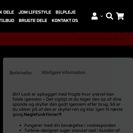
K DELE
JDM LIFESTYLE
BILPLEJE
TILBUD
BRUGTE DELE
KONTAKT OS
Hjem
»
Shop
»
Detail Guardz Dirt Lock
Yderligere information
Beskrivelse
Dirt Lock er opbygget med tragte hvor snavet kan
falde igennem – Det vigtigt at du tager den op af dine
spande og skyller den godt igennem efter brug. Så er
du sikker på at den er skyllet ren og klar igen til næste
gang.
Nøglefunktioner:9
Fungerer med din bevægelse i vaskespanden
Turbine-designet suger snavset ned i bunden af