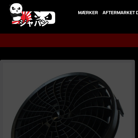
Skip
to
MÆRKER
AFTERMARKET 
content