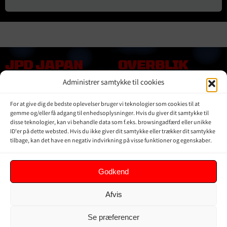
JPD JAPAN
OVERBLIK
DENMARK
Administrer samtykke til cookies
Online shop
Vores Mærker
Kontakt Os
For at give dig de bedste oplevelser bruger vi teknologier som cookies til at
Om JPD Japan Denmark
gemme og/eller få adgang til enhedsoplysninger. Hvis du giver dit samtykke til
disse teknologier, kan vi behandle data som f.eks. browsingadfærd eller unikke
Handelsbetingelser
ID'er på dette websted. Hvis du ikke giver dit samtykke eller trækker dit samtykke
Privat Politik
tilbage, kan det have en negativ indvirkning på visse funktioner og egenskaber.
KUNDER
Godkend
Min Konto
Afvis
Kurv
Ordrer
Se præferencer
Glemt adgangskode