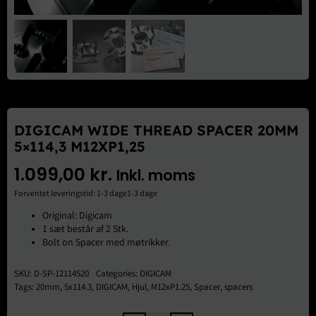
Brugte Dele
Kontakt Os
DIGICAM WIDE THREAD SPACER 20MM
5×114,3 M12XP1,25
1.099,00
kr.
Inkl. moms
Forventet leveringstid: 1-3 dage1-3 dage
Original: Digicam
1 sæt består af 2 Stk.
Bolt on Spacer med møtrikker.
SKU:
D-SP-12114520
Categories:
DIGICAM
Tags:
20mm
,
5x114.3
,
DIGICAM
,
Hjul
,
M12xP1.25
,
Spacer
,
spacers