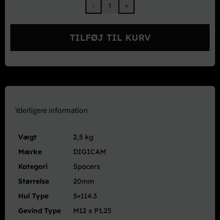
DIGICAM
Wide
Thread
TILFØJ TIL KURV
Spacer
20mm
5×114,3
M12xP1,25
antal
Yderligere information
Vægt
2,5 kg
Mærke
DIGICAM
Kategori
Spacers
Størrelse
20mm
Hul Type
5×114.3
Gevind Type
M12 x P1.25