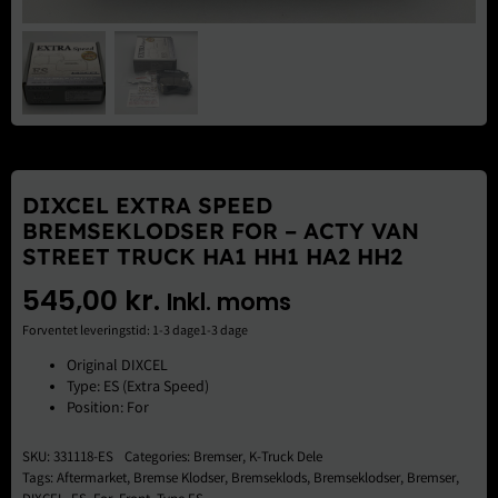
Brugte Dele
Kontakt Os
DIXCEL EXTRA SPEED
BREMSEKLODSER FOR – ACTY VAN
STREET TRUCK HA1 HH1 HA2 HH2
545,00
kr.
Inkl. moms
Forventet leveringstid: 1-3 dage1-3 dage
Original DIXCEL
Type: ES (Extra Speed)
Position: For
SKU:
331118-ES
Categories:
Bremser
,
K-Truck Dele
Tags:
Aftermarket
,
Bremse Klodser
,
Bremseklods
,
Bremseklodser
,
Bremser
,