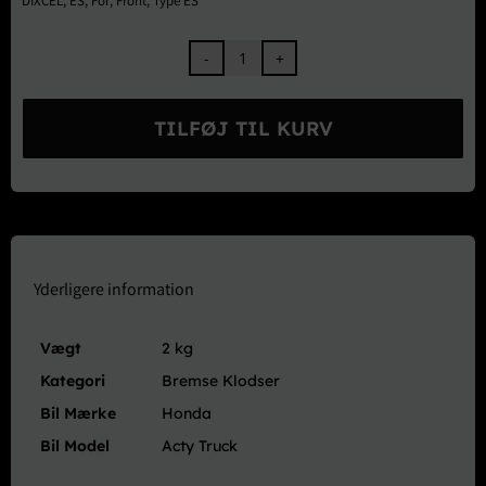
DIXCEL
,
ES
,
For
,
Front
,
Type ES
DIXCEL
Extra
Speed
TILFØJ TIL KURV
Bremseklodser
For
–
Acty
VAN
Street
Truck
Yderligere information
HA1
HH1
Vægt
2 kg
HA2
HH2
Kategori
Bremse Klodser
antal
Bil Mærke
Honda
Bil Model
Acty Truck