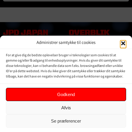
JPD JAPAN
OVERBLIK
DENMARK
Administrer samtykke til cookies
Online shop
Vores Mærker
Kontakt Os
For at give dig de bedste oplevelser bruger vi teknologier som cookies til at
Om JPD Japan Denmark
gemme og/eller få adgang til enhedsoplysninger. Hvis du giver dit samtykke til
disse teknologier, kan vi behandle data som f.eks. browsingadfærd eller unikke
Handelsbetingelser
ID'er på dette websted. Hvis du ikke giver dit samtykke eller trækker dit samtykke
Privat Politik
tilbage, kan det have en negativ indvirkning på visse funktioner og egenskaber.
KUNDER
Godkend
Min Konto
Afvis
Kurv
Ordrer
Se præferencer
Glemt adgangskode