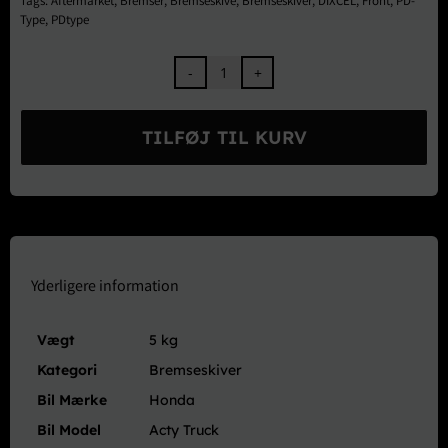
Tags:
Aftermarket
,
Bremser
,
Bremseskive
,
Bremseskiver
,
DIXCEL
,
Front
,
PD-
Type
,
PDtype
DIXCEL
Bremseskiver
For
TILFØJ TIL KURV
PD
Type
-
Acty
VAN
Street
Truck
Yderligere information
HA1
HH1
Vægt
5 kg
HA2
HH2
Kategori
Bremseskiver
antal
Bil Mærke
Honda
Bil Model
Acty Truck