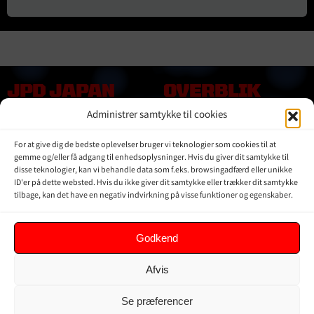
JPD JAPAN
OVERBLIK
DENMARK
Administrer samtykke til cookies
Online shop
Vores Mærker
Kontakt Os
For at give dig de bedste oplevelser bruger vi teknologier som cookies til at
Om JPD Japan Denmark
gemme og/eller få adgang til enhedsoplysninger. Hvis du giver dit samtykke til
disse teknologier, kan vi behandle data som f.eks. browsingadfærd eller unikke
Handelsbetingelser
ID'er på dette websted. Hvis du ikke giver dit samtykke eller trækker dit samtykke
Privat Politik
tilbage, kan det have en negativ indvirkning på visse funktioner og egenskaber.
KUNDER
Godkend
Min Konto
Afvis
Kurv
Ordrer
Se præferencer
Glemt adgangskode