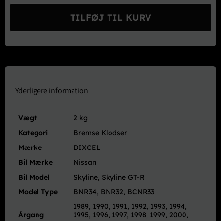
EXTRA
Cruise
TILFØJ TIL KURV
Bremse
Klodser
Bag
-
BNR32
BCNR33
BNR34
Yderligere information
(BREMBO)
antal
Vægt
2 kg
Kategori
Bremse Klodser
Mærke
DIXCEL
Bil Mærke
Nissan
Bil Model
Skyline, Skyline GT-R
Model Type
BNR34, BNR32, BCNR33
1989, 1990, 1991, 1992, 1993, 1994,
Årgang
1995, 1996, 1997, 1998, 1999, 2000,