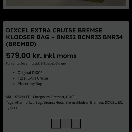
Brugte Dele
Kontakt Os
DIXCEL EXTRA CRUISE BREMSE
KLODSER BAG – BNR32 BCNR33 BNR34
(BREMBO)
579,00
kr.
Inkl. moms
Forventet leveringstid: 1-3 dage1-3 dage
Original DIXCEL
Type: Extra Cruise
Placering: Bag
SKU:
325499-EC
Categories:
Bremser
,
DIXCEL
Tags:
Aftermarket
,
Bag
,
Bremseklods
,
Bremseklodser
,
Bremser
,
DIXCEL
,
EC
,
Type EC
DIXCEL