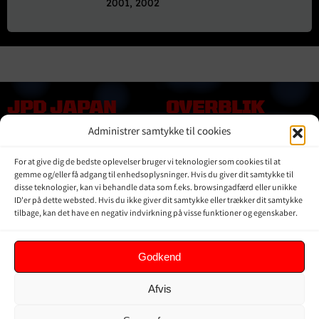
2001, 2002
JPD JAPAN
OVERBLIK
DENMARK
Administrer samtykke til cookies
Online shop
Vores Mærker
Kontakt Os
For at give dig de bedste oplevelser bruger vi teknologier som cookies til at
Om JPD Japan Denmark
gemme og/eller få adgang til enhedsoplysninger. Hvis du giver dit samtykke til
Handelsbetingelser
disse teknologier, kan vi behandle data som f.eks. browsingadfærd eller unikke
ID'er på dette websted. Hvis du ikke giver dit samtykke eller trækker dit samtykke
Privat Politik
tilbage, kan det have en negativ indvirkning på visse funktioner og egenskaber.
KUNDER
Godkend
Min Konto
Afvis
Kurv
Ordrer