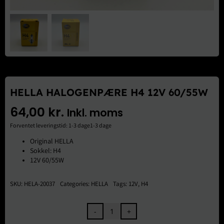
Brugte Dele
Kontakt Os
HELLA HALOGENPÆRE H4 12V 60/55W
64,00
kr.
Inkl. moms
Forventet leveringstid: 1-3 dage1-3 dage
Original HELLA
Sokkel: H4
12V 60/55W
SKU:
HELA-20037
Categories:
HELLA
Tags:
12V
,
H4
HELLA