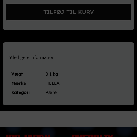
Halogenpære
H4
TILFØJ TIL KURV
12V
60/55W
antal
Yderligere information
Vægt
0,1 kg
Mærke
HELLA
Kategori
Pære