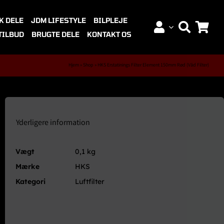
K DELE
JDM LIFESTYLE
BILPLEJE
TILBUD
BRUGTE DELE
KONTAKT OS
Hjem
»
Shop
»
HKS Erstatinings Filter Element 150mm Rød (Våd Filter)
Yderligere information
Vægt
0,1 kg
Mærke
HKS
Kategori
Luftfilter