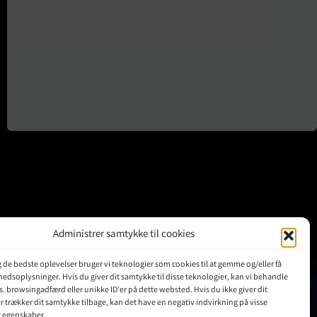
Administrer samtykke til cookies
ig de bedste oplevelser bruger vi teknologier som cookies til at gemme og/eller få
KUNDER
hedsoplysninger. Hvis du giver dit samtykke til disse teknologier, kan vi behandle
s. browsingadfærd eller unikke ID'er på dette websted. Hvis du ikke giver dit
r trækker dit samtykke tilbage, kan det have en negativ indvirkning på visse
Min Konto
g egenskaber.