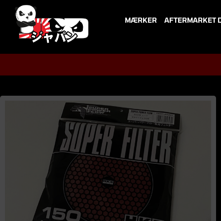
Skip
to
MÆRKER
AFTERMARKET 
content