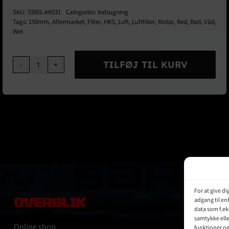
SKU:
70001-AK031
Categories:
Indsugning
Tags:
150mm
,
Aftermarket
,
Filter
,
HKS
,
Luft
,
Luftfilter
,
Motor
,
Red
,
Rød
,
Våd
,
Wet
TILFØJ TIL KURV
HKS
Erstatinings
Filter
Element
150mm
Rød
(Våd
Filter)
antal
For at give d
OVERBLIK
adgang til en
data som f.ek
samtykke elle
Online shop
funktioner o