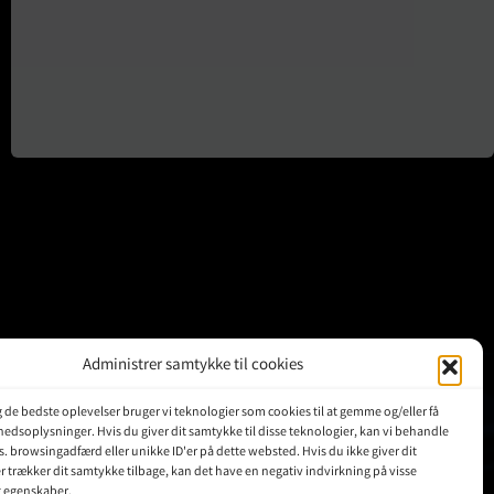
Administrer samtykke til cookies
ig de bedste oplevelser bruger vi teknologier som cookies til at gemme og/eller få
KUNDER
hedsoplysninger. Hvis du giver dit samtykke til disse teknologier, kan vi behandle
s. browsingadfærd eller unikke ID'er på dette websted. Hvis du ikke giver dit
r trækker dit samtykke tilbage, kan det have en negativ indvirkning på visse
Min Konto
g egenskaber.