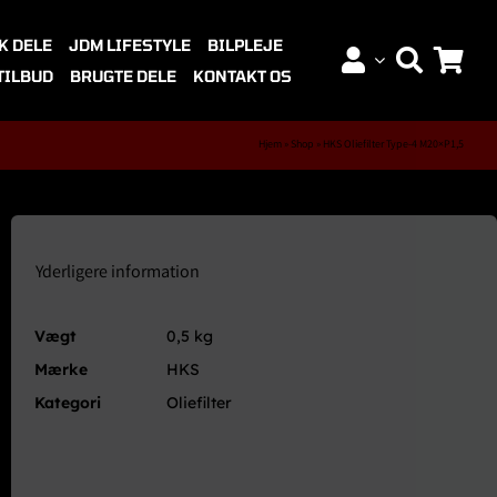
K DELE
JDM LIFESTYLE
BILPLEJE
TILBUD
BRUGTE DELE
KONTAKT OS
Hjem
»
Shop
»
HKS Oliefilter Type-4 M20×P1,5
Yderligere information
Vægt
0,5 kg
Mærke
HKS
Kategori
Oliefilter