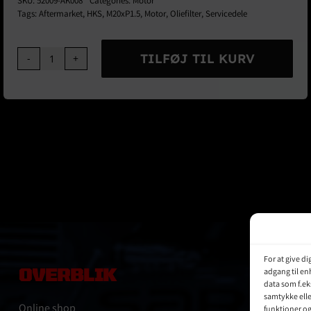
SKU:
52009-AK008
Categories:
Motor
Tags:
Aftermarket
,
HKS
,
M20xP1.5
,
Motor
,
Oliefilter
,
Servicedele
TILFØJ TIL KURV
HKS
Oliefilter
Type-
4
M20×P1,5
antal
For at give d
OVERBLIK
adgang til en
data som f.ek
samtykke elle
Online shop
funktioner o