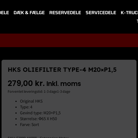
DELE
DÆK & FÆLGE
RESERVEDELE
SERVICEDELE
K-TRUC
HKS OLIEFILTER TYPE-4 M20×P1,5
279,00
kr.
Inkl. moms
Forventet leveringstid: 1-3 dage1-3 dage
Original HKS
Type: 4
Gevind type: M20×P1,5
Størrelse: Φ65 X H50
Farve: Sort