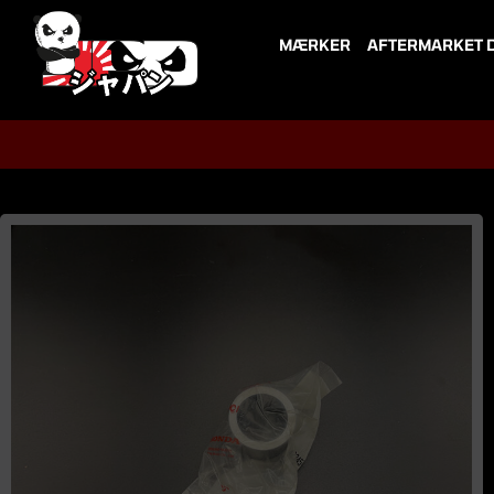
Skip
to
MÆRKER
AFTERMARKET 
content