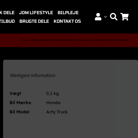
K DELE
JDM LIFESTYLE
BILPLEJE
TILBUD
BRUGTE DELE
KONTAKT OS
Hjem
»
Shop
»
Honda OEM Afstandstykke v/ Hjulleje – Acty HA1 HA2 HH1 HH2 HA3 HA4
Yderligere information
Vægt
0,1 kg
Bil Mærke
Honda
Bil Model
Acty Truck