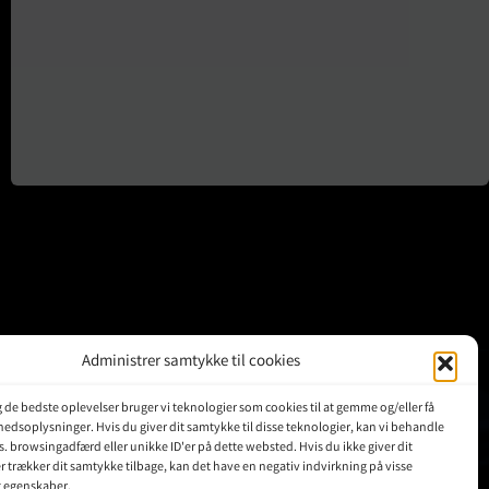
Administrer samtykke til cookies
ig de bedste oplevelser bruger vi teknologier som cookies til at gemme og/eller få
KUNDER
hedsoplysninger. Hvis du giver dit samtykke til disse teknologier, kan vi behandle
s. browsingadfærd eller unikke ID'er på dette websted. Hvis du ikke giver dit
r trækker dit samtykke tilbage, kan det have en negativ indvirkning på visse
Min Konto
g egenskaber.