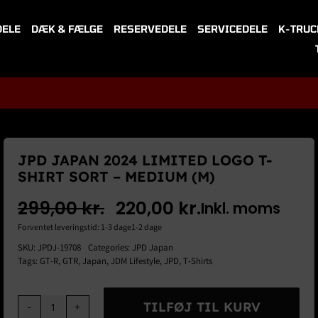
DELE
DÆK & FÆLGE
RESERVEDELE
SERVICEDELE
K-TRUC
JPD JAPAN 2024 LIMITED LOGO T-
SHIRT SORT – MEDIUM (M)
299,00
kr.
220,00
kr.
Inkl. moms
Den
Den
Forventet leveringstid: 1-3 dage1-2 dage
oprindelige
aktuelle
SKU:
JPDJ-19708
Categories:
JPD Japan
Tags:
GT-R
,
GTR
,
Japan
,
JDM Lifestyle
,
JPD
,
T-Shirts
pris
pris
var:
er:
TILFØJ TIL KURV
JPD