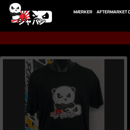
Skip
to
MÆRKER
AFTERMARKET 
content