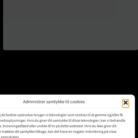
Administrer samtykke til cookies
ig de bedste oplevelser bruger vi teknologier som cookies til at gemme og/eller få
KUNDER
hedsoplysninger. Hvis du giver dit samtykke til disse teknologier, kan vi behandle
s. browsingadfærd eller unikke ID'er på dette websted. Hvis du ikke giver dit
r trækker dit samtykke tilbage, kan det have en negativ indvirkning på visse
Min Konto
g egenskaber.