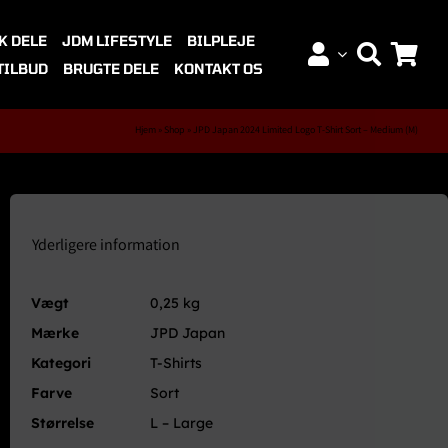
K DELE
JDM LIFESTYLE
BILPLEJE
TILBUD
BRUGTE DELE
KONTAKT OS
Hjem
»
Shop
»
JPD Japan 2024 Limited Logo T-Shirt Sort – Medium (M)
Yderligere information
Vægt
0,25 kg
Mærke
JPD Japan
Kategori
T-Shirts
Farve
Sort
Størrelse
L – Large