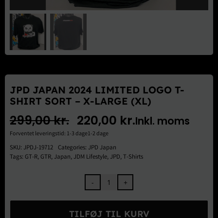
Brugte Dele
Kontakt Os
JPD JAPAN 2024 LIMITED LOGO T-
SHIRT SORT – X-LARGE (XL)
299,00
kr.
220,00
kr.
Inkl. moms
Den
Den
Forventet leveringstid: 1-3 dage1-2 dage
oprindelige
aktuelle
SKU:
JPDJ-19712
Categories:
JPD Japan
Tags:
GT-R
,
GTR
,
Japan
,
JDM Lifestyle
,
JPD
,
T-Shirts
pris
pris
var:
er:
JPD
Japan
299,00 kr..
220,00 kr..
2024
TILFØJ TIL KURV