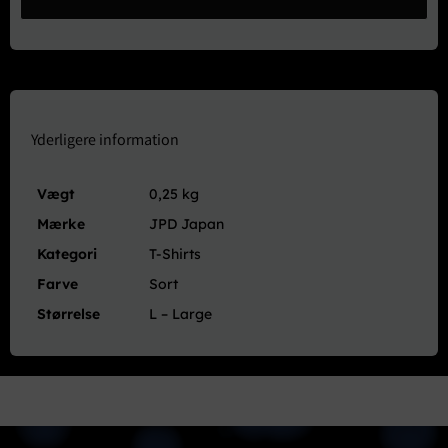
Limited
Logo
T-
Shirt
Sort
-
X-
Yderligere information
Large
(XL)
Vægt
0,25 kg
antal
Mærke
JPD Japan
Kategori
T-Shirts
Farve
Sort
Størrelse
L – Large