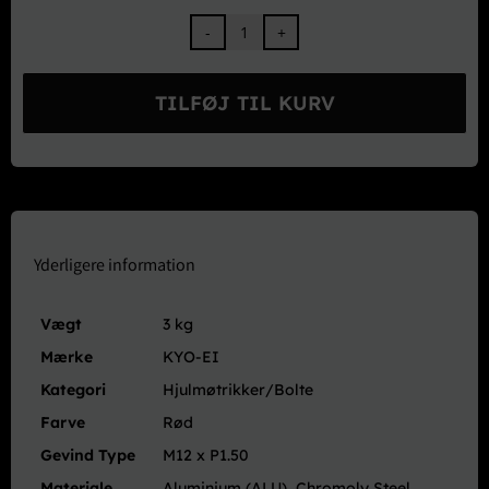
KYO-
EI
Kics
TILFØJ TIL KURV
EL53
Leggura
Racing
2pcs
Shell
Type
20
Yderligere information
stk.
Låsemøtrik
Vægt
3 kg
Sæt
-
Mærke
KYO-EI
M12x1.50
Kategori
Hjulmøtrikker/Bolte
Rød
Farve
Rød
antal
Gevind Type
M12 x P1.50
Materiale
Aluminium (ALU), Chromoly Steel