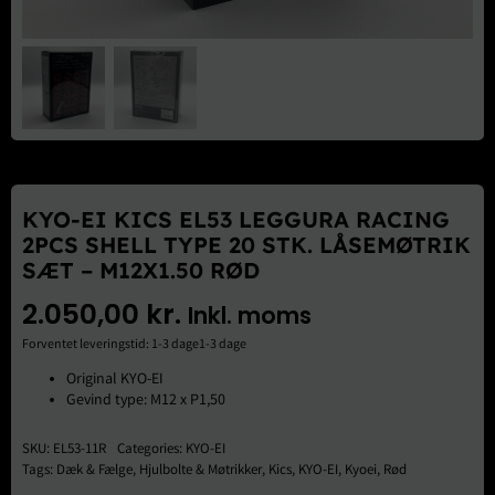
Brugte Dele
Kontakt Os
KYO-EI KICS EL53 LEGGURA RACING
2PCS SHELL TYPE 20 STK. LÅSEMØTRIK
SÆT – M12X1.50 RØD
2.050,00
kr.
Inkl. moms
Forventet leveringstid: 1-3 dage1-3 dage
Original KYO-EI
Gevind type: M12 x P1,50
SKU:
EL53-11R
Categories:
KYO-EI
Tags:
Dæk & Fælge
,
Hjulbolte & Møtrikker
,
Kics
,
KYO-EI
,
Kyoei
,
Rød