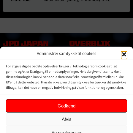
JPD JAPAN
OVERBLIK
DENMARK
Administrer samtykke til cookies
Online shop
Vores Mærker
Kontakt Os
For at give dig de bedste oplevelser bruger vi teknologier som cookies til at
Om JPD Japan Denmark
gemme og/eller få adgang til enhedsoplysninger. Hvis du giver dit samtykke til
disse teknologier, kan vi behandle data som f.eks. browsingadfærd eller unikke
Handelsbetingelser
ID'er på dette websted. Hvis du ikke giver dit samtykke eller trækker dit samtykke
Privat Politik
tilbage, kan det have en negativ indvirkning på visse funktioner og egenskaber.
KUNDER
Godkend
Min Konto
Afvis
Kurv
Ordrer
Se præferencer