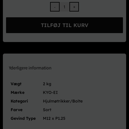
KYO-
EI
Kics
TILFØJ TIL KURV
RL53
Leggura
Racing
2pcs
Shell
Type
20
Yderligere information
stk.
Låsemøtrik
Vægt
2 kg
Sæt
M12x1.50
Mærke
KYO-EI
-
Kategori
Hjulmøtrikker/Bolte
Sort
Farve
Sort
antal
Gevind Type
M12 x P1.25