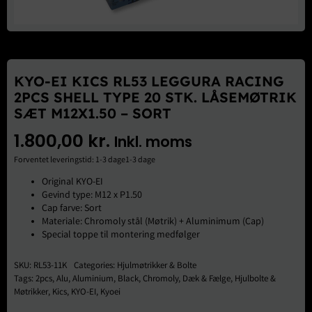
Brugte Dele
Kontakt Os
KYO-EI KICS RL53 LEGGURA RACING
2PCS SHELL TYPE 20 STK. LÅSEMØTRIK
SÆT M12X1.50 – SORT
1.800,00
kr.
Inkl. moms
Forventet leveringstid: 1-3 dage1-3 dage
Original KYO-EI
Gevind type: M12 x P1.50
Cap farve: Sort
Materiale: Chromoly stål (Møtrik) + Aluminimum (Cap)
Special toppe til montering medfølger
SKU:
RL53-11K
Categories:
Hjulmøtrikker & Bolte
Tags:
2pcs
,
Alu
,
Aluminium
,
Black
,
Chromoly
,
Dæk & Fælge
,
Hjulbolte &
Møtrikker
,
Kics
,
KYO-EI
,
Kyoei