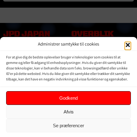
JPD JAPAN
OVERBLIK
DENMARK
Administrer samtykke til cookies
Online shop
Vores Mærker
Kontakt Os
For at give dig de bedste oplevelser bruger vi teknologier som cookies til at
Om JPD Japan Denmark
gemme og/eller få adgang til enhedsoplysninger. Hvis du giver dit samtykke til
Handelsbetingelser
disse teknologier, kan vi behandle data som f.eks. browsingadfærd eller unikke
ID'er på dette websted. Hvis du ikke giver dit samtykke eller trækker dit samtykke
Privat Politik
tilbage, kan det have en negativ indvirkning på visse funktioner og egenskaber.
KUNDER
Godkend
Min Konto
Afvis
Kurv
Ordrer
Se præferencer
Glemt adgangskode