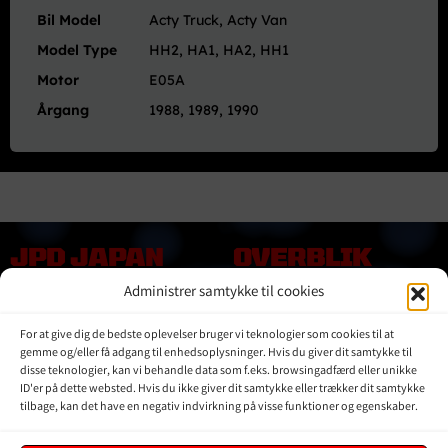
Bil Model
Acty Truck, Acty Van
Model Type
HH2, HA1, HA2, HH1
Motor
E05A
Årgang
1988, 1989, 1990
JPD JAPAN
OVERBLIK
DENMARK
Administrer samtykke til cookies
Online shop
Vores Mærker
Kontakt Os
For at give dig de bedste oplevelser bruger vi teknologier som cookies til at
Om JPD Japan Denmark
gemme og/eller få adgang til enhedsoplysninger. Hvis du giver dit samtykke til
disse teknologier, kan vi behandle data som f.eks. browsingadfærd eller unikke
Handelsbetingelser
ID'er på dette websted. Hvis du ikke giver dit samtykke eller trækker dit samtykke
Privat Politik
tilbage, kan det have en negativ indvirkning på visse funktioner og egenskaber.