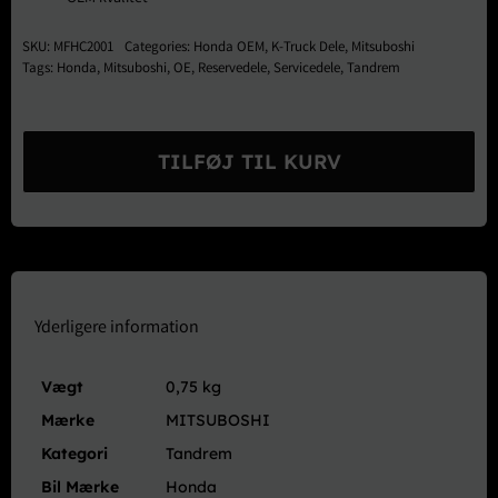
SKU:
MFHC2001
Categories:
Honda OEM
,
K-Truck Dele
,
Mitsuboshi
Tags:
Honda
,
Mitsuboshi
,
OE
,
Reservedele
,
Servicedele
,
Tandrem
Mitsuboshi
OE
TILFØJ TIL KURV
Tandrem
-
HH1
HH2
HA1
HA2
Acty
Yderligere information
antal
Vægt
0,75 kg
Mærke
MITSUBOSHI
Kategori
Tandrem
Bil Mærke
Honda