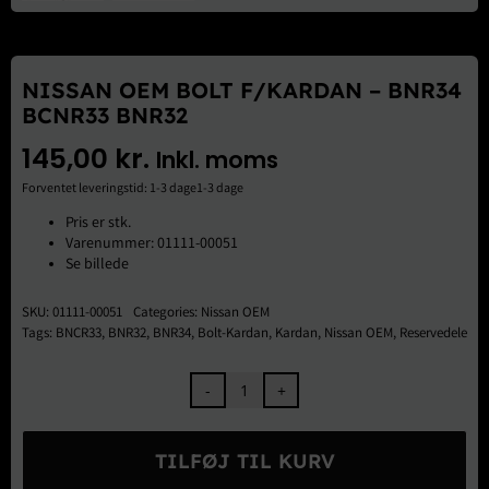
Brugte Dele
Kontakt Os
NISSAN OEM BOLT F/KARDAN – BNR34
BCNR33 BNR32
145,00
kr.
Inkl. moms
Forventet leveringstid: 1-3 dage1-3 dage
Pris er stk.
Varenummer: 01111-00051
Se billede
SKU:
01111-00051
Categories:
Nissan OEM
Tags:
BNCR33
,
BNR32
,
BNR34
,
Bolt-Kardan
,
Kardan
,
Nissan OEM
,
Reservedele
Nissan
OEM
Bolt
TILFØJ TIL KURV
F/Kardan