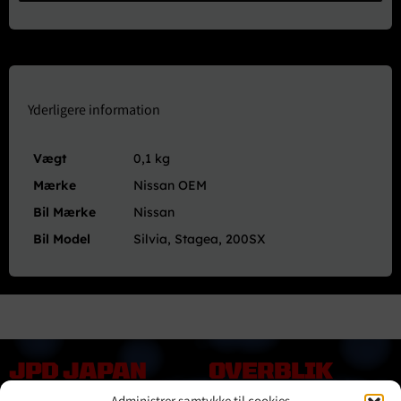
-
BNR34
BCNR33
BNR32
antal
Yderligere information
Vægt
0,1 kg
Mærke
Nissan OEM
Bil Mærke
Nissan
Bil Model
Silvia, Stagea, 200SX
JPD JAPAN
OVERBLIK
DENMARK