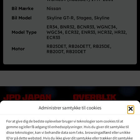
Bil Mærke
Nissan
Bil Model
Skyline GT-R, Stagea, Skyline
ER34, BNR32, BCNR33, WGNC34,
Model Type
WGC34, ECR32, ENR33, HCR32, HR32,
ECR33
RB25DET, RB26DETT, RB25DE,
Motor
RB20DT, RB20DET
JPD JAPAN
OVERBLIK
DENMARK
Administrer samtykke til cookies
Online shop
Vores Mærker
Kontakt Os
For at give dig de bedste oplevelser bruger vi teknologier som cookies til at
Om JPD Japan Denmark
gemme og/eller få adgang til enhedsoplysninger. Hvis du giver dit samtykke til
Handelsbetingelser
disse teknologier, kan vi behandle data som f.eks. browsingadfærd eller unikke
ID'er på dette websted. Hvis du ikke giver dit samtykke eller trækker dit samtykke