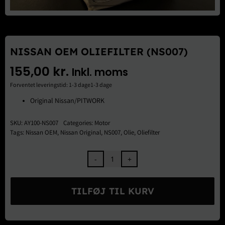
Brugte Dele
Kontakt Os
NISSAN OEM OLIEFILTER (NS007)
155,00
kr.
Inkl. moms
Forventet leveringstid: 1-3 dage1-3 dage
Original Nissan/PITWORK
SKU:
AY100-NS007
Categories:
Motor
Tags:
Nissan OEM
,
Nissan Original
,
NS007
,
Olie
,
Oliefilter
Nissan
OEM
Oliefilter
TILFØJ TIL KURV
(NS007)
antal