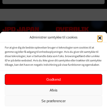
JPD JAPAN
OVERBLIK
DENMARK
Administrer samtykke til cookies
Online shop
Vores Mærker
Kontakt Os
For at give dig de bedste oplevelser bruger vi teknologier som cookies til at
Om JPD Japan Denmark
gemme og/eller få adgang til enhedsoplysninger. Hvis du giver dit samtykke til
disse teknologier, kan vi behandle data som f.eks. browsingadfærd eller unikke
Handelsbetingelser
ID'er på dette websted. Hvis du ikke giver dit samtykke eller trækker dit samtykke
Privat Politik
tilbage, kan det have en negativ indvirkning på visse funktioner og egenskaber.
KUNDER
Godkend
Min Konto
Afvis
Kurv
Ordrer
Se præferencer
Glemt adgangskode