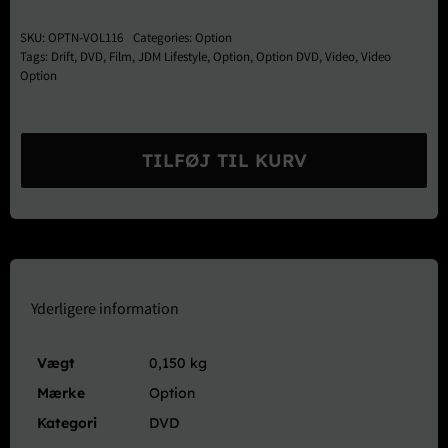
SKU:
OPTN-VOL116
Categories:
Option
Tags:
Drift
,
DVD
,
Film
,
JDM Lifestyle
,
Option
,
Option DVD
,
Video
,
Video
Option
Option
DVD
TILFØJ TIL KURV
Vol.
116
antal
Yderligere information
Vægt
0,150 kg
Mærke
Option
Kategori
DVD