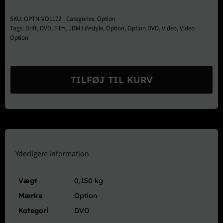
SKU:
OPTN-VOL172
Categories:
Option
Tags:
Drift
,
DVD
,
Film
,
JDM Lifestyle
,
Option
,
Option DVD
,
Video
,
Video
Option
Option
DVD
TILFØJ TIL KURV
Vol.
172
antal
Yderligere information
Vægt
0,150 kg
Mærke
Option
Kategori
DVD