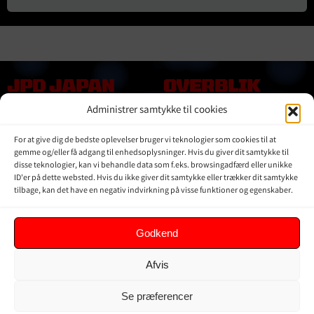
JPD JAPAN
OVERBLIK
DENMARK
Administrer samtykke til cookies
Online shop
Vores Mærker
Kontakt Os
For at give dig de bedste oplevelser bruger vi teknologier som cookies til at
Om JPD Japan Denmark
gemme og/eller få adgang til enhedsoplysninger. Hvis du giver dit samtykke til
disse teknologier, kan vi behandle data som f.eks. browsingadfærd eller unikke
Handelsbetingelser
ID'er på dette websted. Hvis du ikke giver dit samtykke eller trækker dit samtykke
Privat Politik
tilbage, kan det have en negativ indvirkning på visse funktioner og egenskaber.
KUNDER
Godkend
Min Konto
Afvis
Kurv
Ordrer
Se præferencer
Glemt adgangskode