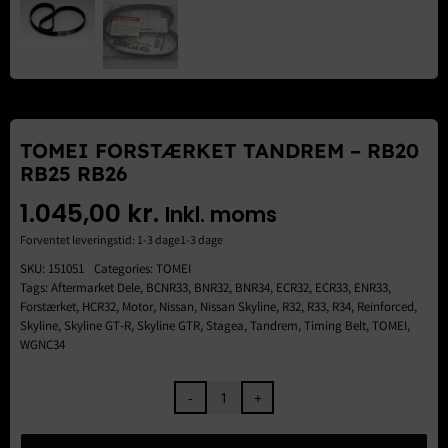
Brugte Dele
Kontakt Os
TOMEI FORSTÆRKET TANDREM – RB20
RB25 RB26
1.045,00
kr.
Inkl. moms
Forventet leveringstid: 1-3 dage1-3 dage
SKU:
151051
Categories:
TOMEI
Tags:
Aftermarket Dele
,
BCNR33
,
BNR32
,
BNR34
,
ECR32
,
ECR33
,
ENR33
,
Forstærket
,
HCR32
,
Motor
,
Nissan
,
Nissan Skyline
,
R32
,
R33
,
R34
,
Reinforced
,
Skyline
,
Skyline GT-R
,
Skyline GTR
,
Stagea
,
Tandrem
,
Timing Belt
,
TOMEI
,
WGNC34
Tomei
Forstærket