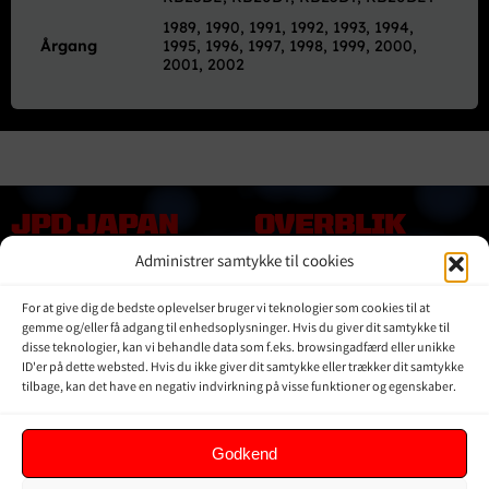
1989, 1990, 1991, 1992, 1993, 1994,
Årgang
1995, 1996, 1997, 1998, 1999, 2000,
2001, 2002
JPD JAPAN
OVERBLIK
DENMARK
Administrer samtykke til cookies
Online shop
Vores Mærker
Kontakt Os
For at give dig de bedste oplevelser bruger vi teknologier som cookies til at
Om JPD Japan Denmark
gemme og/eller få adgang til enhedsoplysninger. Hvis du giver dit samtykke til
Handelsbetingelser
disse teknologier, kan vi behandle data som f.eks. browsingadfærd eller unikke
ID'er på dette websted. Hvis du ikke giver dit samtykke eller trækker dit samtykke
Privat Politik
tilbage, kan det have en negativ indvirkning på visse funktioner og egenskaber.
KUNDER
Godkend