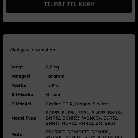
Tandrem
TILFØJ TIL KURV
-
RB20
RB25
RB26
antal
Yderligere information
Vægt
0,5 kg
Kategori
Tandrem
Mærke
TOMEI
Bil Mærke
Nissan
Bil Model
Skyline GT-R, Stagea, Skyline
ECR33, ENR34, ER34, BNR33, BNR34,
Model Type
BNR32, BCNR33, WGNC34, ECR32,
ENR33, HCR32, HNR32, Z31, ER33
RB25DET, RB26DETT, RB20DE,
Motor
RB25DE, RB20DT, RB25DT, RB20DET