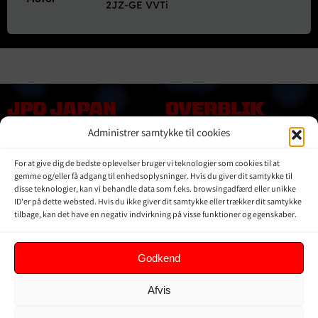
2JZ-GE VVTi
JPD JAPAN
OVERBLIK
DENMARK
Administrer samtykke til cookies
Online shop
Vores Mærker
Kontakt Os
For at give dig de bedste oplevelser bruger vi teknologier som cookies til at
Om JPD Japan Denmark
gemme og/eller få adgang til enhedsoplysninger. Hvis du giver dit samtykke til
disse teknologier, kan vi behandle data som f.eks. browsingadfærd eller unikke
Handelsbetingelser
ID'er på dette websted. Hvis du ikke giver dit samtykke eller trækker dit samtykke
Privat Politik
tilbage, kan det have en negativ indvirkning på visse funktioner og egenskaber.
KUNDER
Godkend
Min Konto
Afvis
Kurv
Ordrer