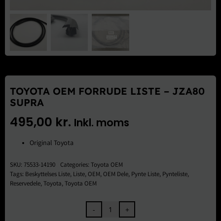
Brugte Dele
Kontakt Os
TOYOTA OEM FORRUDE LISTE – JZA80
SUPRA
495,00
kr.
Inkl. moms
Original Toyota
SKU:
75533-14190
Categories:
Toyota OEM
Tags:
Beskyttelses Liste
,
Liste
,
OEM
,
OEM Dele
,
Pynte Liste
,
Pynteliste
,
Reservedele
,
Toyota
,
Toyota OEM
Toyota