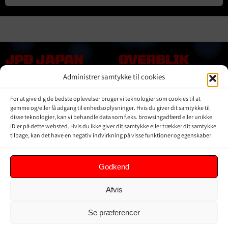
JPD JAPAN
OVERBLIK
DENMARK
Administrer samtykke til cookies
Online shop
Vores Mærker
Kontakt Os
For at give dig de bedste oplevelser bruger vi teknologier som cookies til at
Om JPD Japan Denmark
gemme og/eller få adgang til enhedsoplysninger. Hvis du giver dit samtykke til
Handelsbetingelser
disse teknologier, kan vi behandle data som f.eks. browsingadfærd eller unikke
ID'er på dette websted. Hvis du ikke giver dit samtykke eller trækker dit samtykke
Privat Politik
tilbage, kan det have en negativ indvirkning på visse funktioner og egenskaber.
KUNDER
Godkend
Min Konto
Afvis
Kurv
Ordrer
Se præferencer
Glemt adgangskode