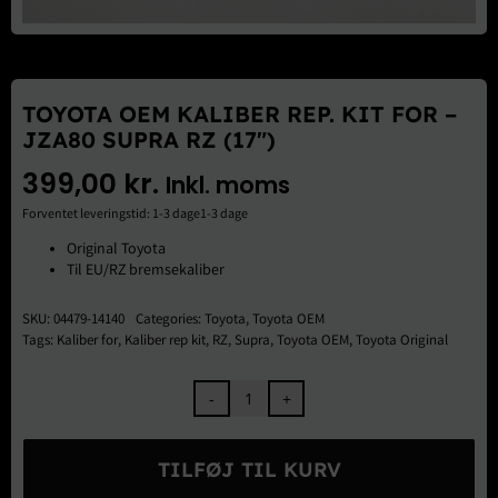
Brugte Dele
Kontakt Os
TOYOTA OEM KALIBER REP. KIT FOR –
JZA80 SUPRA RZ (17″)
399,00
kr.
Inkl. moms
Forventet leveringstid: 1-3 dage1-3 dage
Original Toyota
Til EU/RZ bremsekaliber
SKU:
04479-14140
Categories:
Toyota
,
Toyota OEM
Tags:
Kaliber for
,
Kaliber rep kit
,
RZ
,
Supra
,
Toyota OEM
,
Toyota Original
Toyota
OEM
Kaliber
TILFØJ TIL KURV
Rep.