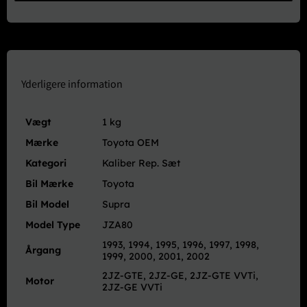
Kit
For
–
JZA80
Supra
RZ
Yderligere information
(17")
antal
Vægt
1 kg
Mærke
Toyota OEM
Kategori
Kaliber Rep. Sæt
Bil Mærke
Toyota
Bil Model
Supra
Model Type
JZA80
1993, 1994, 1995, 1996, 1997, 1998,
Årgang
1999, 2000, 2001, 2002
2JZ-GTE, 2JZ-GE, 2JZ-GTE VVTi,
Motor
2JZ-GE VVTi